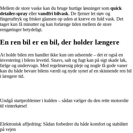
Mellem de store vaske kan du bruge hurtige løsninger som
quick
detailer-spray
eller
vandfri bilvask
. De fjerner let støv og
fingeraftryk og frisker glansen op uden at kræve en fuld vask. Det
tager kun få minutter og kan forlænge tiden mellem de store
rengøringer betydeligt.
En ren bil er en bil, der holder længere
At holde bilen ren handler ikke kun om udseende – det er også en
investering i bilens levetid. Snavs, salt og fugt kan på sigt skade lak,
fælge og undervogn. Med regelmæssig pleje og nogle få gode vaner
kan du både bevare bilens værdi og nyde synet af en skinnende ren bil
i længere tid.
Undgå startproblemer i kulden – sådan vælger du den rette motorolie
til vinterkørsel
Elektronisk affjedring: Sådan forbedrer du både komfort og stabilitet
på vejen