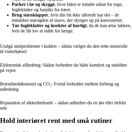
Parker i læ og skygge
, hvor bilen er mindre udsat for regn,
fugleklatter og harpiks fra træer.
Brug stænklapper
, hvis din bil ikke allerede har det – de
mindsker mængden af snavs, der slynges op på karrosseriet.
Tør fugleklatter og insekter af hurtigt
, da de kan ætse lakken,
hvis de får lov at sidde for længe.
Undgå startproblemer i kulden – sådan vælger du den rette motorolie
til vinterkørsel
Elektronisk affjedring: Sådan forbedrer du både komfort og stabilitet
på vejen
Brændstoføkonomi og CO₂: Forstå forholdet mellem forbrug og
udledning
Reparation af sikkerhedssele – sådan udbedrer du en løs eller defekt
sele
Hold interiøret rent med små rutiner