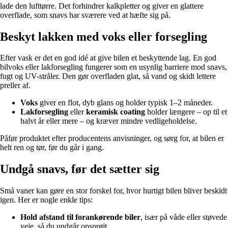
lade den lufttørre. Det forhindrer kalkpletter og giver en glattere
overflade, som snavs har sværere ved at hæfte sig på.
Beskyt lakken med voks eller forsegling
Efter vask er det en god idé at give bilen et beskyttende lag. En god
bilvoks eller lakforsegling fungerer som en usynlig barriere mod snavs,
fugt og UV-stråler. Den gør overfladen glat, så vand og skidt lettere
preller af.
Voks
giver en flot, dyb glans og holder typisk 1–2 måneder.
Lakforsegling
eller
keramisk coating
holder længere – op til et
halvt år eller mere – og kræver mindre vedligeholdelse.
Påfør produktet efter producentens anvisninger, og sørg for, at bilen er
helt ren og tør, før du går i gang.
Undgå snavs, før det sætter sig
Små vaner kan gøre en stor forskel for, hvor hurtigt bilen bliver beskidt
igen. Her er nogle enkle tips:
Hold afstand til forankørende biler
, især på våde eller støvede
veje, så du undgår opsprøjt.