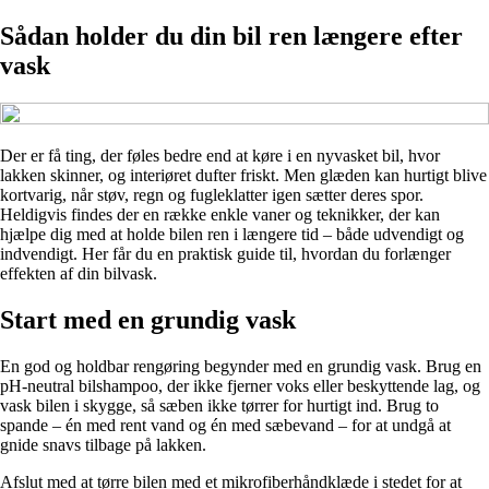
Sådan holder du din bil ren længere efter
vask
Der er få ting, der føles bedre end at køre i en nyvasket bil, hvor
lakken skinner, og interiøret dufter friskt. Men glæden kan hurtigt blive
kortvarig, når støv, regn og fugleklatter igen sætter deres spor.
Heldigvis findes der en række enkle vaner og teknikker, der kan
hjælpe dig med at holde bilen ren i længere tid – både udvendigt og
indvendigt. Her får du en praktisk guide til, hvordan du forlænger
effekten af din bilvask.
Start med en grundig vask
En god og holdbar rengøring begynder med en grundig vask. Brug en
pH-neutral bilshampoo, der ikke fjerner voks eller beskyttende lag, og
vask bilen i skygge, så sæben ikke tørrer for hurtigt ind. Brug to
spande – én med rent vand og én med sæbevand – for at undgå at
gnide snavs tilbage på lakken.
Afslut med at tørre bilen med et mikrofiberhåndklæde i stedet for at