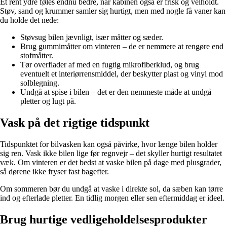
Et rent ydre føles endnu bedre, når kabinen også er frisk og velholdt.
Støv, sand og krummer samler sig hurtigt, men med nogle få vaner kan
du holde det nede:
Støvsug bilen jævnligt, især måtter og sæder.
Brug gummimåtter om vinteren – de er nemmere at rengøre end
stofmåtter.
Tør overflader af med en fugtig mikrofiberklud, og brug
eventuelt et interiørrensmiddel, der beskytter plast og vinyl mod
solblegning.
Undgå at spise i bilen – det er den nemmeste måde at undgå
pletter og lugt på.
Vask på det rigtige tidspunkt
Tidspunktet for bilvasken kan også påvirke, hvor længe bilen holder
sig ren. Vask ikke bilen lige før regnvejr – det skyller hurtigt resultatet
væk. Om vinteren er det bedst at vaske bilen på dage med plusgrader,
så dørene ikke fryser fast bagefter.
Om sommeren bør du undgå at vaske i direkte sol, da sæben kan tørre
ind og efterlade pletter. En tidlig morgen eller sen eftermiddag er ideel.
Brug hurtige vedligeholdelsesprodukter