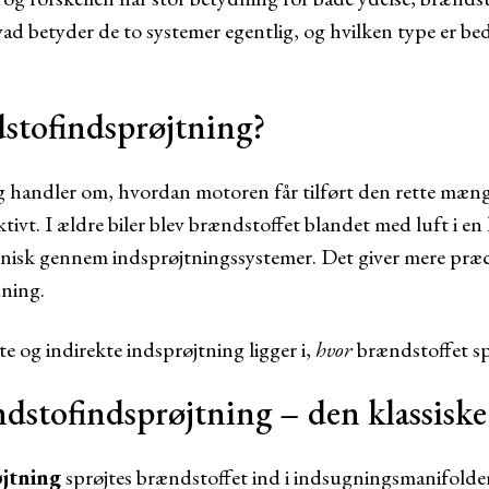
ad betyder de to systemer egentlig, og hvilken type er bed
stofindsprøjtning?
handler om, hvordan motoren får tilført den rette mængde
ivt. I ældre biler blev brændstoffet blandet med luft i en
onisk gennem indsprøjtningssystemer. Det giver mere præc
dning.
e og indirekte indsprøjtning ligger i,
hvor
brændstoffet sp
ndstofindsprøjtning – den klassisk
øjtning
sprøjtes brændstoffet ind i indsugningsmanifolden 