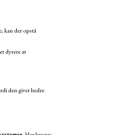
e, kan der opstå
t dyrere at
ordi den giver bedre
-systemer
. Her bruges