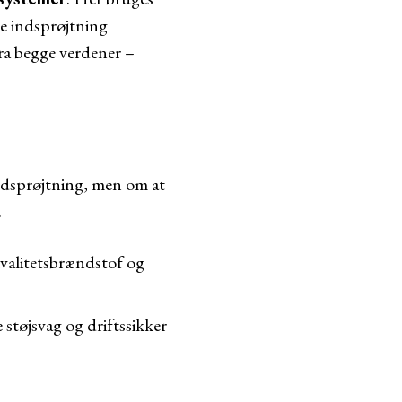
te indsprøjtning
fra begge verdener –
 indsprøjtning, men om at
.
kvalitetsbrændstof og
e støjsvag og driftssikker