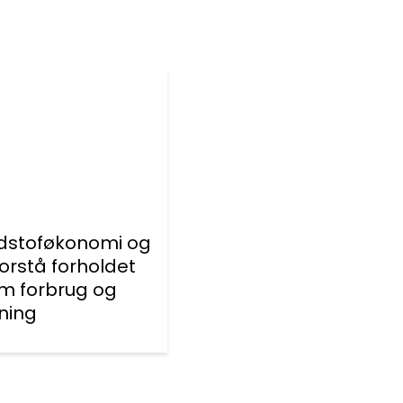
stoføkonomi og
orstå forholdet
m forbrug og
ning