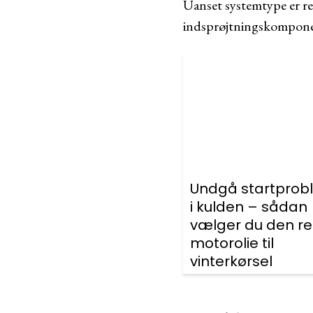
Uanset systemtype er reg
indsprøjtningskompone
Undgå startprob
i kulden – sådan
vælger du den re
motorolie til
vinterkørsel