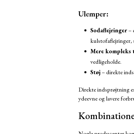
Ulemper:
Sodaflejringer
– 
kulstofaflejringer
Mere kompleks 
vedligeholde.
Støj
– direkte inds
Direkte indsprøjtning er
ydeevne og lavere forb
Kombinationen
Nogle producenter kombi