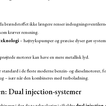
da brændstoffet ikke længere renser indsugningsventilern
, som kræver rensning.
teknologi
– højtrykspumper og præcise dyser gør systeme
prøjtede motorer kan have en mere metallisk lyd.
 standard i de fleste moderne benzin- og dieselmotorer, f
rug – især når den kombineres med turboladning.
: Dual injection-systemer
nerer i dag de to teknologier i såkaldte
dual injection