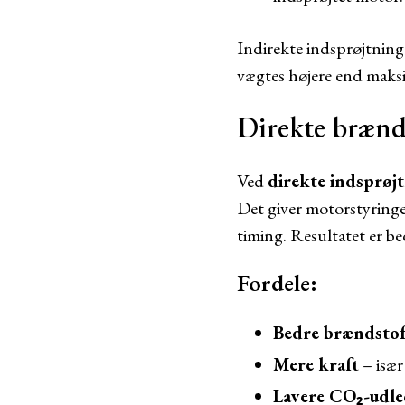
Indirekte indsprøjtning
vægtes højere end maksi
Direkte brænd
Ved
direkte indsprøj
Det giver motorstyring
timing. Resultatet er b
Fordele:
Bedre brændsto
Mere kraft
– især
Lavere CO₂-udl