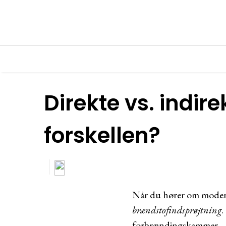
Direkte vs. indir
forskellen?
Når du hører om modern
brændstofindsprøjtning
.
forbrændingskammer – o