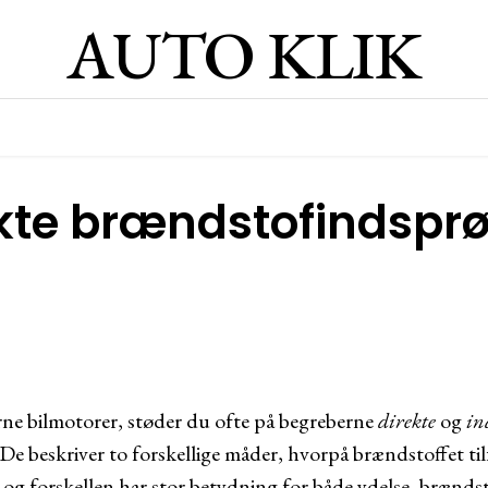
AUTO KLIK
ekte brændstofindsprø
e bilmotorer, støder du ofte på begreberne
direkte
og
in
 De beskriver to forskellige måder, hvorpå brændstoffet ti
g forskellen har stor betydning for både ydelse, brænd