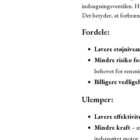
indsugningsventilen. H
Det betyder, at forbrænd
Fordele:
Lavere støjnivea
Mindre risiko fo
behovet for rensni
Billigere vedlige
Ulemper:
Lavere effektivit
Mindre kraft
– m
indsprøjtet motor.