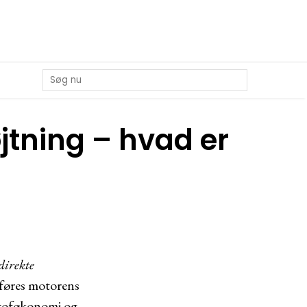
jtning – hvad er
direkte
lføres motorens
stoføkonomi og