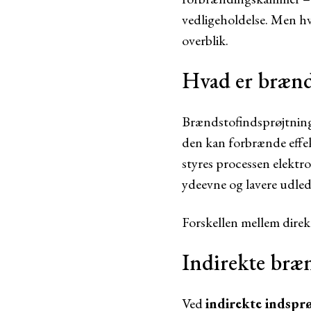
vedligeholdelse. Men hv
overblik.
Hvad er brænd
Brændstofindsprøjtning 
den kan forbrænde effekt
styres processen elektr
ydeevne og lavere udle
Forskellen mellem direkt
Indirekte bræ
Ved
indirekte indspr