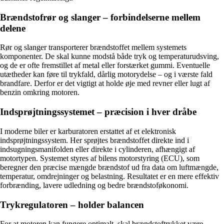
Brændstofrør og slanger – forbindelserne mellem
delene
Rør og slanger transporterer brændstoffet mellem systemets
komponenter. De skal kunne modstå både tryk og temperaturudsving,
og de er ofte fremstillet af metal eller forstærket gummi. Eventuelle
utætheder kan føre til trykfald, dårlig motorydelse – og i værste fald
brandfare. Derfor er det vigtigt at holde øje med revner eller lugt af
benzin omkring motoren.
Indsprøjtningssystemet – præcision i hver dråbe
I moderne biler er karburatoren erstattet af et elektronisk
indsprøjtningssystem. Her sprøjtes brændstoffet direkte ind i
indsugningsmanifolden eller direkte i cylinderen, afhængigt af
motortypen. Systemet styres af bilens motorstyring (ECU), som
beregner den præcise mængde brændstof ud fra data om luftmængde,
temperatur, omdrejninger og belastning. Resultatet er en mere effektiv
forbrænding, lavere udledning og bedre brændstoføkonomi.
Trykregulatoren – holder balancen
For at motoren kan fungere optimalt, skal brændstoftrykket være