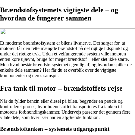
Brændstofsystemets vigtigste dele – og
hvordan de fungerer sammen
Et moderne brændstofsystem er bilens livsnerve. Det sørger for, at
motoren får den rette mængde brændstof på det rigtige tidspunkt og
under det rigtige tryk. Uden et velfungerende system ville motoren
enten køre ujævnt, bruge for meget brændstof – eller slet ikke starte.
Men hvad består brændstofsystemet egentlig af, og hvordan spiller de
enkelte dele sammen? Her får du et overblik over de vigtigste
komponenter og deres samspil.
Fra tank til motor – brændstoffets rejse
Når du fylder benzin eller diesel på bilen, begynder en præcis og
kontrolleret proces, hvor brændstoffet transporteres fra tanken til
motorens forbrændingskammer. Undervejs passerer det gennem flere
vitale dele, som hver især har en afgørende funktion.
Brændstoftanken – systemets udgangspunkt