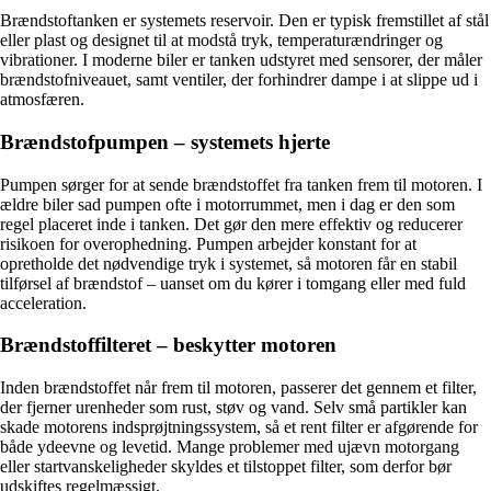
Brændstoftanken er systemets reservoir. Den er typisk fremstillet af stål
eller plast og designet til at modstå tryk, temperaturændringer og
vibrationer. I moderne biler er tanken udstyret med sensorer, der måler
brændstofniveauet, samt ventiler, der forhindrer dampe i at slippe ud i
atmosfæren.
Brændstofpumpen – systemets hjerte
Pumpen sørger for at sende brændstoffet fra tanken frem til motoren. I
ældre biler sad pumpen ofte i motorrummet, men i dag er den som
regel placeret inde i tanken. Det gør den mere effektiv og reducerer
risikoen for overophedning. Pumpen arbejder konstant for at
opretholde det nødvendige tryk i systemet, så motoren får en stabil
tilførsel af brændstof – uanset om du kører i tomgang eller med fuld
acceleration.
Brændstoffilteret – beskytter motoren
Inden brændstoffet når frem til motoren, passerer det gennem et filter,
der fjerner urenheder som rust, støv og vand. Selv små partikler kan
skade motorens indsprøjtningssystem, så et rent filter er afgørende for
både ydeevne og levetid. Mange problemer med ujævn motorgang
eller startvanskeligheder skyldes et tilstoppet filter, som derfor bør
udskiftes regelmæssigt.