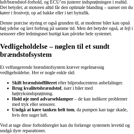
luft/brændstof-forhold, og ECU’en justerer indsprøjtningen i realtid.
Det betyder, at motoren altid får den optimale blanding – uanset om du
kører i frostvejr, op ad bakke eller i tæt bytrafik.
Denne præcise styring er også grunden til, at moderne biler kan opnå
høj ydelse og lavt forbrug på samme tid. Men det betyder også, at fejl i
sensorer eller ledningsnet hurtigt kan påvirke hele systemet.
Vedligeholdelse – nøglen til et sundt
brændstofsystem
Et velfungerende brændstofsystem kræver regelmæssig
vedligeholdelse. Her er nogle enkle råd:
Skift brændstoffilteret
efter bilproducentens anbefalinger.
Brug kvalitetsbrændstof
, især i biler med
højtryksindsprøjtning.
Hold øje med advarselslamper
– de kan indikere problemer
med tryk eller sensorer.
Undgå at køre tanken helt tom
, da pumpen kan tage skade,
hvis den suger luft.
Ved at tage disse forholdsregler kan du forlænge systemets levetid og
undgå dyre reparationer.